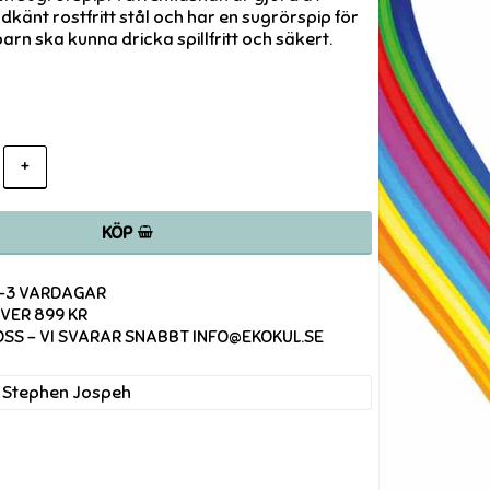
känt rostfritt stål och har en sugrörspip för
arn ska kunna dricka spillfritt och säkert.
+
KÖP
1-3 VARDAGAR
ÖVER 899 KR
SS - VI SVARAR SNABBT INFO@EKOKUL.SE
Stephen Jospeh