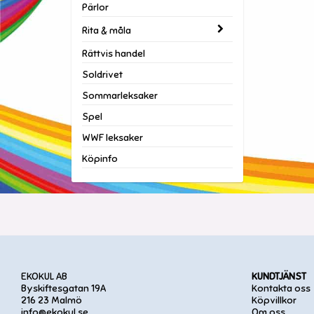
Pärlor
Rita & måla
Rättvis handel
Soldrivet
Sommarleksaker
Spel
WWF leksaker
Köpinfo
EKOKUL AB
KUNDTJÄNST
Byskiftesgatan 19A
Kontakta oss
216 23 Malmö
Köpvillkor
info@ekokul.se
Om oss