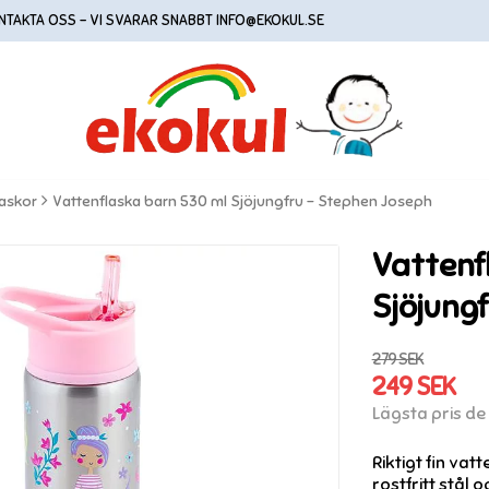
NTAKTA OSS - VI SVARAR SNABBT INFO@EKOKUL.SE
laskor
Vattenflaska barn 530 ml Sjöjungfru - Stephen Joseph
Vattenf
Sjöjung
279 SEK
249 SEK
Lägsta pris d
Riktigt fin va
rostfritt stål