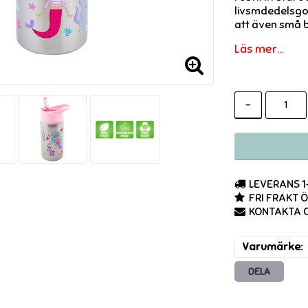
livsmdedelsgod
att även små b
Läs mer...
-
LEVERANS 
FRI FRAKT 
KONTAKTA O
Varumärke
DELA