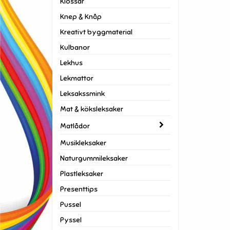
Klossar
Knep & Knåp
Kreativt byggmaterial
Kulbanor
Lekhus
Lekmattor
Leksakssmink
Mat & köksleksaker
Matlådor
Musikleksaker
Naturgummileksaker
Plastleksaker
Presenttips
Pussel
Pyssel