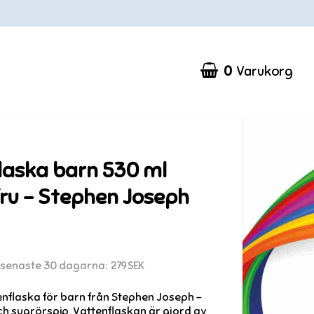
0
Varukorg
Din varukorg är tom
laska barn 530 ml
fru - Stephen Joseph
e senaste 30 dagarna
279 SEK
ttenflaska för barn från Stephen Joseph –
 och sugrörspip. Vattenflaskan är gjord av