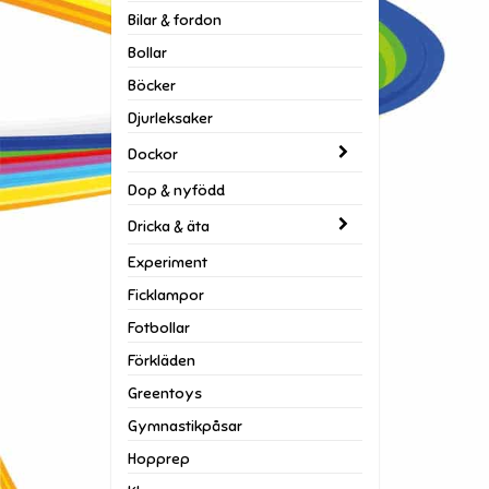
Bilar & fordon
Bollar
Böcker
Djurleksaker
Dockor
Dop & nyfödd
Dricka & äta
Experiment
Ficklampor
Fotbollar
Förkläden
Greentoys
Gymnastikpåsar
Hopprep