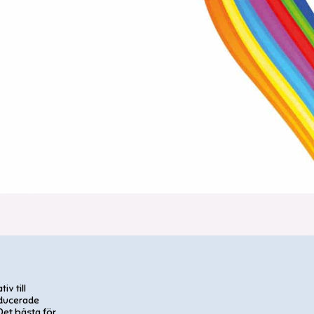
iv till
oducerade
et bästa för