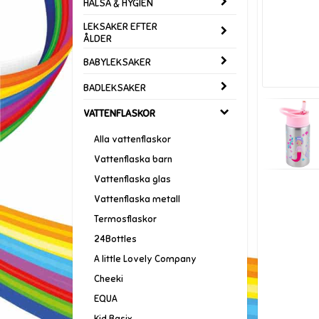
HÄLSA & HYGIEN
LEKSAKER EFTER
ÅLDER
BABYLEKSAKER
BADLEKSAKER
VATTENFLASKOR
Alla vattenflaskor
Vattenflaska barn
Vattenflaska glas
Vattenflaska metall
Termosflaskor
24Bottles
A little Lovely Company
Cheeki
EQUA
Kid Basix