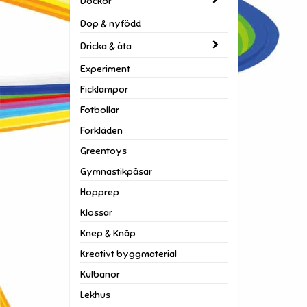
Dockor
Dop & nyfödd
Dricka & äta
Experiment
Ficklampor
Fotbollar
Förkläden
Greentoys
Gymnastikpåsar
Hopprep
Klossar
Knep & Knåp
Kreativt byggmaterial
Kulbanor
Lekhus