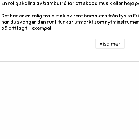
En rolig skallra av bambuträ för att skapa musik eller heja p
Det här är en rolig träleksak av rent bambuträ från tyska Fri
när du svänger den runt, funkar utmärkt som rytminstrument e
på ditt lag till exempel.
Längd: 16 cm, bredd: 16 cm
Visa mer
Leverantör: Fridolin