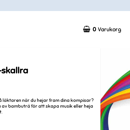
0
Varukorg
Din varukorg är tom
skallra
på läktaren när du hejar fram dina kompisar?
ra av bambuträ för att skapa musik eller heja
t.