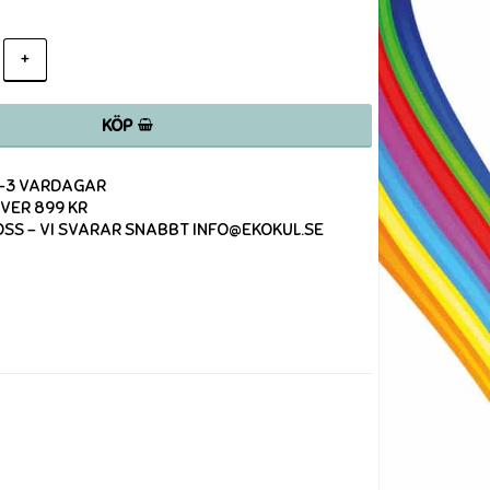
+
KÖP
1-3 VARDAGAR
ÖVER 899 KR
SS - VI SVARAR SNABBT INFO@EKOKUL.SE