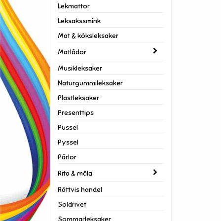
Lekmattor
Leksakssmink
Mat & köksleksaker
Matlådor
Musikleksaker
Naturgummileksaker
Plastleksaker
Presenttips
Pussel
Pyssel
Pärlor
Rita & måla
Rättvis handel
Soldrivet
Sommarleksaker