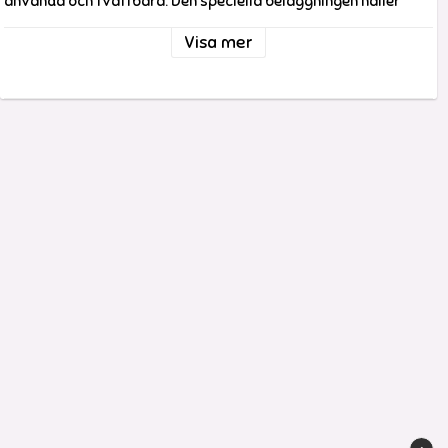
använda och tvättbara. Den speciella beläggningen håller
händerna rena. Rita utan fläckar med klara och giftfria färger.
Visa mer
Utvecklat och tillverkat i Tyskland sedan 1989. Filosofin hos
företaget Ökonorm är att framställa miljövänliga, giftfria,
kreativa material av högsta kvalitet, genom att använda
långsiktigt hållbara material.
Innehåll: Polyetylenvax, ekologiska färgpigment
Obs!
Övervaka användningen av kritorna om barnet är under 3
år.