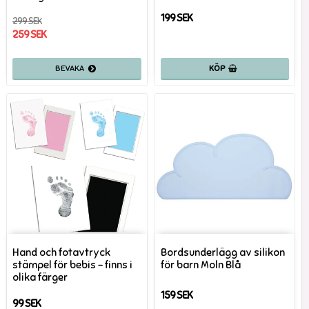
199 SEK
299 SEK
259 SEK
KÖP
Hand och fotavtryck
Bordsunderlägg av silikon
stämpel för bebis - finns i
för barn Moln Blå
olika färger
159 SEK
99 SEK