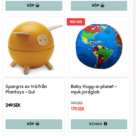
KÖP
KÖP
REA 10%
Spargris av trä från
Baby Hugg-a-planet -
Plantoys - Gul
mjuk jordglob
199 SEK
249 SEK
179 SEK
KÖP