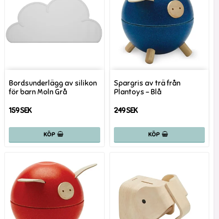
Bordsunderlägg av silikon
Spargris av trä från
för barn Moln Grå
Plantoys - Blå
159 SEK
249 SEK
KÖP
KÖP