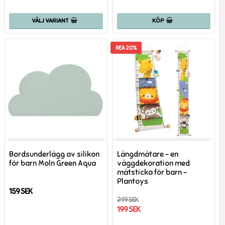
VÄLJ VARIANT
KÖP
REA 20%
Bordsunderlägg av silikon
Längdmätare - en
för barn Moln Green Aqua
väggdekoration med
mätsticka för barn -
Plantoys
159 SEK
249 SEK
199 SEK