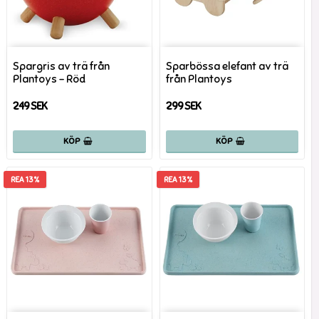
Spargris av trä från
Sparbössa elefant av trä
Plantoys - Röd
från Plantoys
249 SEK
299 SEK
KÖP
KÖP
REA 13%
REA 13%