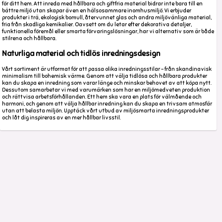
för ditt hem. Att inreda med hållbara och giftfria material bidrar inte bara till en
bättre miljö utan skapar även en hälsosammare inomhusmiljö. Vi erbjuder
produkter i trä, ekologisk bomull, återvunnet glas och andra miljövänliga material,
fria från skadliga kemikalier. Oavsett om du letar efter dekorativa detaljer,
funktionella föremål eller smarta förvaringslösningar, har vi alternativ som är både
stilrena och hållbara.
Naturliga material och tidlös inredningsdesign
Vårt sortiment är utformat för att passa olika inredningsstilar – från skandinavisk
minimalism till bohemisk värme. Genom att välja tidlösa och hållbara produkter
kan du skapa en inredning som varar länge och minskar behovet av att köpa nytt.
Dessutom samarbetar vi med varumärken som har en miljömedveten produktion
och rättvisa arbetsförhållanden. Ett hem ska vara en plats för välmående och
harmoni, och genom att välja hållbar inredning kan du skapa en trivsam atmosfär
utan att belasta miljön. Upptäck vårt utbud av miljösmarta inredningsprodukter
och låt dig inspireras av en mer hållbar livsstil.