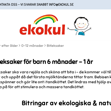
NTAKTA OSS - VI SVARAR SNABBT INFO@EKOKUL.SE
 efter ålder
0-12 månader
Bitleksaker
leksaker för barn 6 månader – 1 år
ksaker ska vara rejäla och sköna att bita i – de kommer väl t
 och uppåt då det första mjölktänderna tittar fram. Bebisen
, spänner och gör lite ont i tandköttet. Det lindras med hjälp 
 på för att stimulera och massera tandköttet.
Bitringar av ekologiska & nat