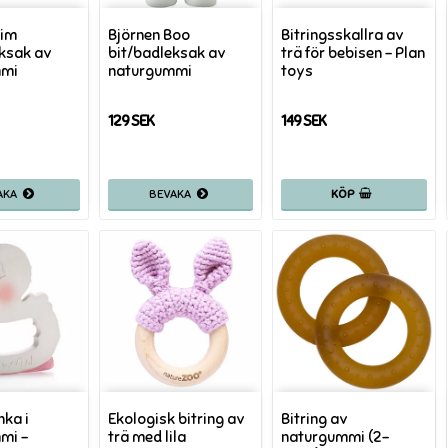
Kim
Björnen Boo
Bitringsskallra av
eksak av
bit/badleksak av
trä för bebisen - Plan
mmi
naturgummi
toys
129 SEK
149 SEK
KÖP
nka i
Ekologisk bitring av
Bitring av
mi -
trä med lila
naturgummi (2-