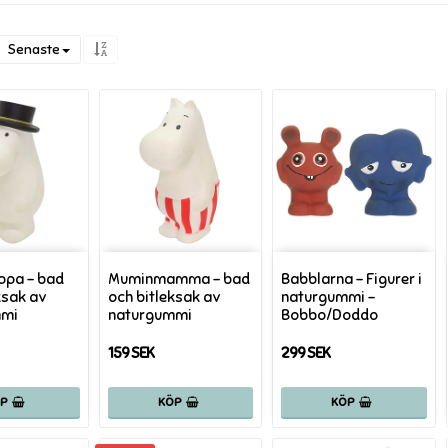
Senaste
pa - bad
Muminmamma - bad
Babblarna - Figurer i
ksak av
och bitleksak av
naturgummi -
mmi
naturgummi
Bobbo/Doddo
159 SEK
299 SEK
ÖP
KÖP
KÖP