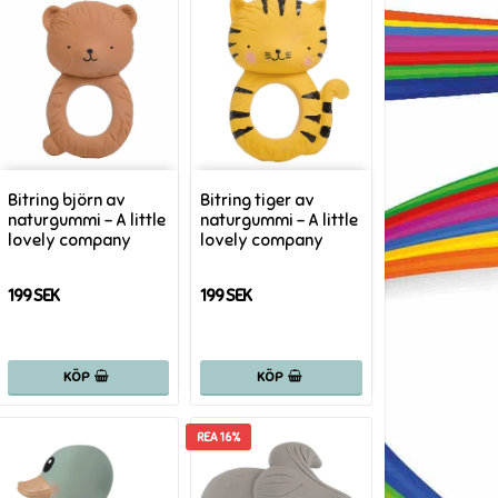
Bitring björn av
Bitring tiger av
naturgummi - A little
naturgummi - A little
lovely company
lovely company
199 SEK
199 SEK
KÖP
KÖP
REA 16%