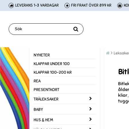
LEVERANS 1-3 VARDAGAR
FRI FRAKT ÖVER 899 KR
KO
Leksaker
NYHETER
KLAPPAR UNDER 100
Bit
KLAPPAR 100-200 KR
REA
Bitle
ålder
PRESENTKORT
kliar
TRÄLEKSAKER
tugga
BABY
HUS & HEM