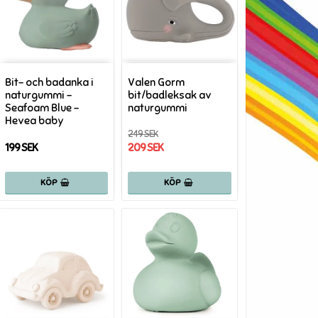
Bit- och badanka i
Valen Gorm
naturgummi -
bit/badleksak av
Seafoam Blue -
naturgummi
Hevea baby
249 SEK
199 SEK
209 SEK
KÖP
KÖP