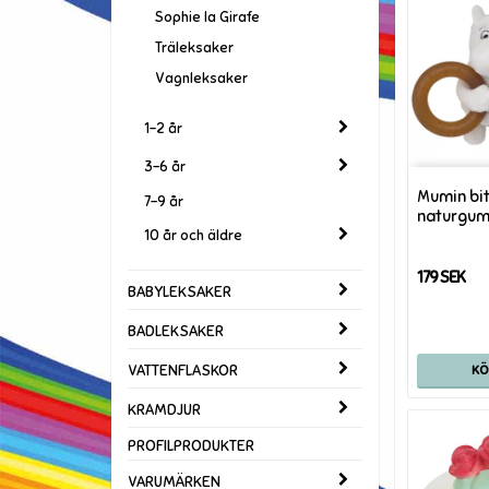
Sophie la Girafe
Träleksaker
Vagnleksaker
1-2 år
3-6 år
Mumin bi
7-9 år
naturgum
10 år och äldre
179 SEK
BABYLEKSAKER
BADLEKSAKER
VATTENFLASKOR
K
KRAMDJUR
PROFILPRODUKTER
VARUMÄRKEN