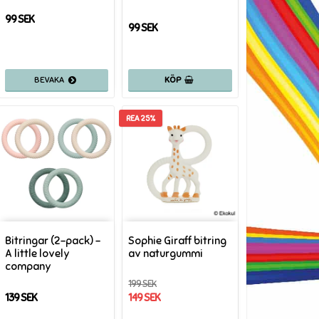
99 SEK
99 SEK
KÖP
REA 25%
Bitringar (2-pack) -
Sophie Giraff bitring
A little lovely
av naturgummi
company
199 SEK
139 SEK
149 SEK