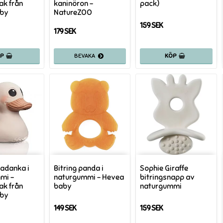
ak från
kaninöron -
pack)
aby
NatureZOO
159 SEK
179 SEK
ÖP
KÖP
badanka i
Bitring panda i
Sophie Giraffe
mi -
naturgummi - Hevea
bitringsnapp av
ak från
baby
naturgummi
aby
149 SEK
159 SEK