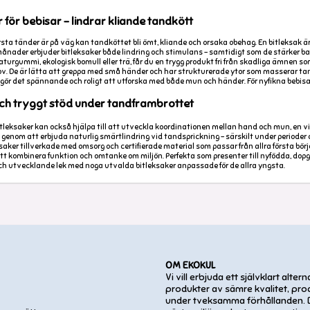
 för bebisar – lindrar kliande tandkött
rsta tänder är på väg kan tandköttet bli ömt, kliande och orsaka obehag. En bitleksak är
2 månader erbjuder bitleksaker både lindring och stimulans – samtidigt som de stärker b
turgummi, ekologisk bomull eller trä, får du en trygg produkt fri från skadliga ämnen s
. De är lätta att greppa med små händer och har strukturerade ytor som masserar tand
gör det spännande och roligt att utforska med både mun och händer. För nyfikna bebisar 
och tryggt stöd under tandframbrottet
leksaker kan också hjälpa till att utveckla koordinationen mellan hand och mun, en vikt
o genom att erbjuda naturlig smärtlindring vid tandsprickning – särskilt under perioder 
saker tillverkade med omsorg och certifierade material som passar från allra första börj
att kombinera funktion och omtanke om miljön. Perfekta som presenter till nyfödda, dopgå
och utvecklande lek med noga utvalda bitleksaker anpassade för de allra yngsta.
OM EKOKUL
Vi vill erbjuda ett självklart alternat
produkter av sämre kvalitet, pr
under tveksamma förhållanden. D