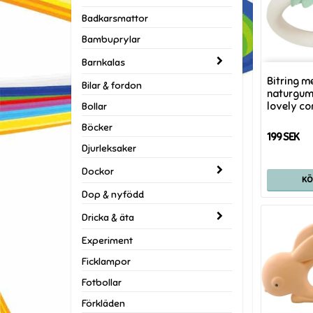
Badkarsmattor
Bambuprylar
Barnkalas
Bitring m
Bilar & fordon
naturgumm
lovely c
Bollar
Böcker
199 SEK
Djurleksaker
Dockor
K
Dop & nyfödd
Dricka & äta
Experiment
Ficklampor
Fotbollar
Förkläden