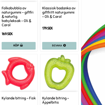
Folkabubbla av
Klassisk badanka av
naturgummi - giftfri
giftfritt naturgummi
& naturlig
- Oli & Carol
babyleksak - Oli &
Carol
179 SEK
169 SEK
KÖP
Kylande bitring - Fisk
Kylande bitring -
Äppelbitis