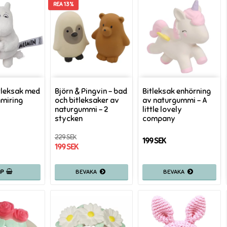
REA 13%
tleksak med
Björn & Pingvin - bad
Bitleksak enhörning
miring
och bitleksaker av
av naturgummi - A
naturgummi - 2
little lovely
stycken
company
229 SEK
199 SEK
199 SEK
ÖP