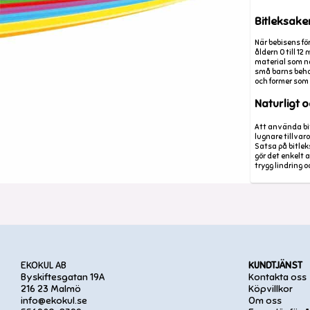
Bitleksaker
När bebisens fö
åldern 0 till 1
material som na
små barns behov
och former som 
Naturligt 
Att använda bit
lugnare tillvar
Satsa på bitlek
gör det enkelt 
trygg lindring 
EKOKUL AB
KUNDTJÄNST
Byskiftesgatan 19A
Kontakta oss
216 23 Malmö
Köpvillkor
info@ekokul.se
Om oss