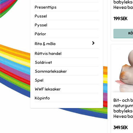
babyleks
Presenttips
Hevea b
Pussel
199 SEK
Pyssel
K
Pärlor
Rita & måla
Rättvis handel
Soldrivet
Sommarleksaker
Spel
WWF leksaker
Köpinfo
Bit- och 
naturgum
babyleks
Hevea b
349 SEK