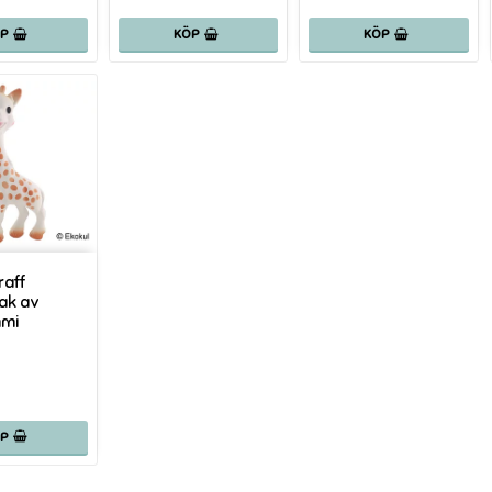
ÖP
KÖP
KÖP
raff
ak av
mmi
ÖP