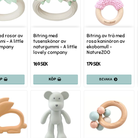
ed rosor av
Bitring med
Bitring av trä med
i - A little
tusenskönor av
rosa kaninöron av
ompany
naturgummi - A little
ekobomull -
lovely company
NatureZOO
169 SEK
179 SEK
ÖP
KÖP