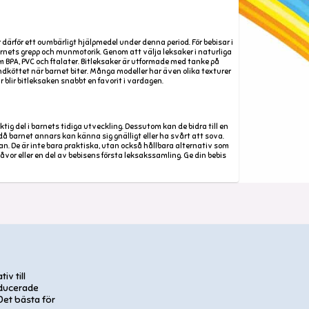
 därför ett oumbärligt hjälpmedel under denna period. För bebisar i
arnets grepp och munmotorik. Genom att välja leksaker i naturliga
om BPA, PVC och ftalater. Bitleksaker är utformade med tanke på
köttet när barnet biter. Många modeller har även olika texturer
blir bitleksaken snabbt en favorit i vardagen.
ig del i barnets tidiga utveckling. Dessutom kan de bidra till en
då barnet annars kan känna sig gnälligt eller ha svårt att sova.
an. De är inte bara praktiska, utan också hållbara alternativ som
vor eller en del av bebisens första leksakssamling. Ge din bebis
iv till
oducerade
et bästa för