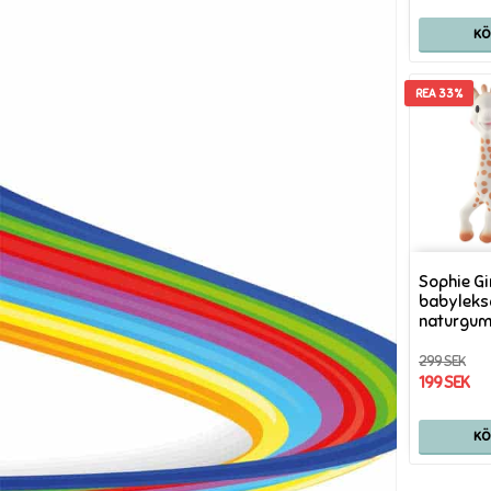
K
REA 33%
Sophie Gi
babyleks
naturgu
299 SEK
199 SEK
K