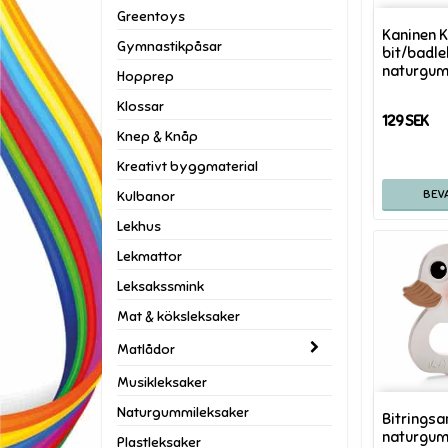
Greentoys
Kaninen 
Gymnastikpåsar
bit/badl
naturgu
Hopprep
Klossar
129 SEK
Knep & Knåp
Kreativt byggmaterial
Kulbanor
Lekhus
Lekmattor
Leksakssmink
Mat & köksleksaker
Matlådor
Musikleksaker
Naturgummileksaker
Bitringsa
naturgum
Plastleksaker