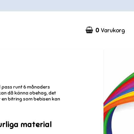
0
Varukorg
ill pass runt 6 månaders
 kan då känna obehag, det
av en bitring som bebisen kan
urliga material