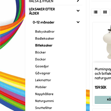
HÄLSA & HYGIEN
LEKSAKER EFTER
ÅLDER
0-12 månader
Babyskallror
Badleksaker
Bitleksaker
Böcker
Dockor
Gosedjur
Muminpap
Gåvagnar
och bitle
naturgu
Lekmattor
Mobiler
159 SEK
Napphållare
K
Naturgummi
Snuttefiltar