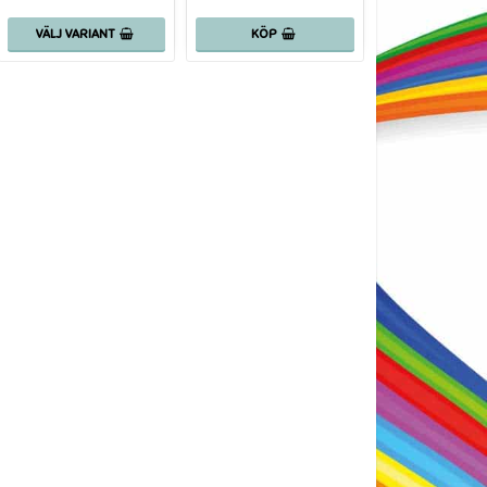
VÄLJ VARIANT
KÖP